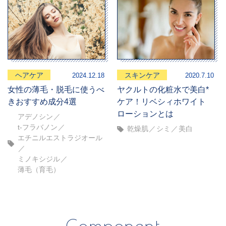
ヘアケア
スキンケア
2024.12.18
2020.7.10
女性の薄毛・脱毛に使うべ
ヤクルトの化粧水で美白*
きおすすめ成分4選
ケア！リベシィホワイト
ローションとは
アデノシン
t-フラバノン
乾燥肌
シミ
美白
エチニルエストラジオール
ミノキシジル
薄毛（育毛）
Component