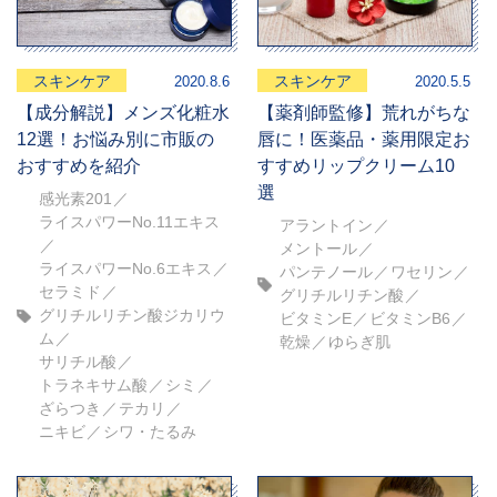
スキンケア
スキンケア
2020.8.6
2020.5.5
【成分解説】メンズ化粧水
【薬剤師監修】荒れがちな
12選！お悩み別に市販の
唇に！医薬品・薬用限定お
おすすめを紹介
すすめリップクリーム10
選
感光素201
ライスパワーNo.11エキス
アラントイン
メントール
ライスパワーNo.6エキス
パンテノール
ワセリン
セラミド
グリチルリチン酸
グリチルリチン酸ジカリウ
ビタミンE
ビタミンB6
ム
乾燥
ゆらぎ肌
サリチル酸
トラネキサム酸
シミ
ざらつき
テカリ
ニキビ
シワ・たるみ