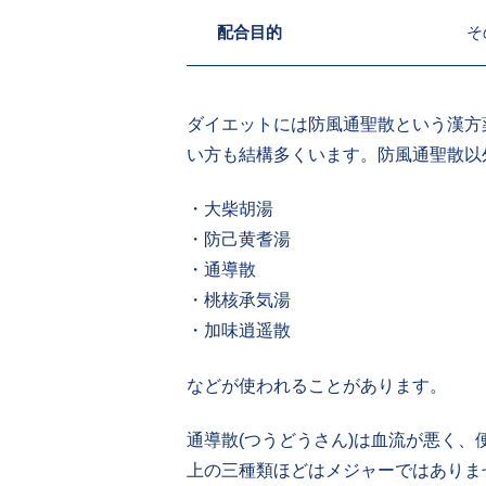
配合目的
そ
ダイエットには防風通聖散という漢方
い方も結構多くいます。防風通聖散以
・大柴胡湯
・防己黄耆湯
・通導散
・桃核承気湯
・加味逍遥散
などが使われることがあります。
通導散(つうどうさん)は血流が悪く
上の三種類ほどはメジャーではありま