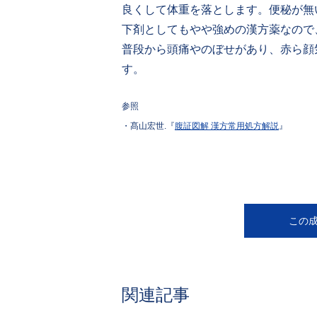
良くして体重を落とします。便秘が無
下剤としてもやや強めの漢方薬なので
普段から頭痛やのぼせがあり、赤ら顔
す。
参照
・髙山宏世.『
腹証図解 漢方常用処方解説
』
この
関連記事