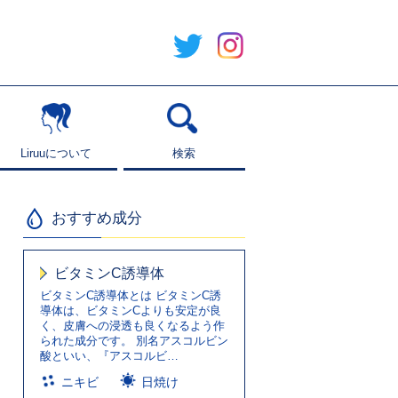
Liruuについて
Liruuについて
検索
検索
おすすめ成分
ビタミンC誘導体
ビタミンC誘導体とは ビタミンC誘
導体は、ビタミンCよりも安定が良
く、皮膚への浸透も良くなるよう作
られた成分です。 別名アスコルビン
酸といい、『アスコルビ…
ニキビ
日焼け