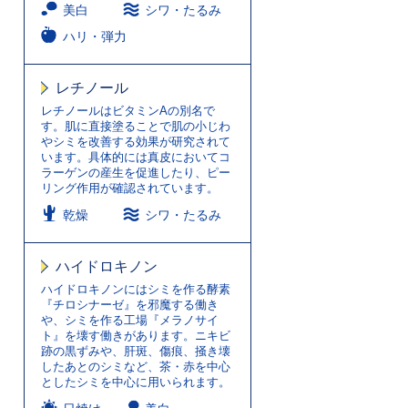
美白
シワ・たるみ
ハリ・弾力
レチノール
レチノールはビタミンAの別名で
す。肌に直接塗ることで肌の小じわ
やシミを改善する効果が研究されて
います。具体的には真皮においてコ
ラーゲンの産生を促進したり、ピー
リング作用が確認されています。
乾燥
シワ・たるみ
ハイドロキノン
ハイドロキノンにはシミを作る酵素
『チロシナーゼ』を邪魔する働き
や、シミを作る工場『メラノサイ
ト』を壊す働きがあります。ニキビ
跡の黒ずみや、肝斑、傷痕、掻き壊
したあとのシミなど、茶・赤を中心
としたシミを中心に用いられます。