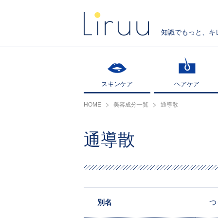
知識でもっと、キ
スキンケア
スキンケア
ヘアケア
ヘアケア
HOME
美容成分一覧
通導散
通導散
別名
つ