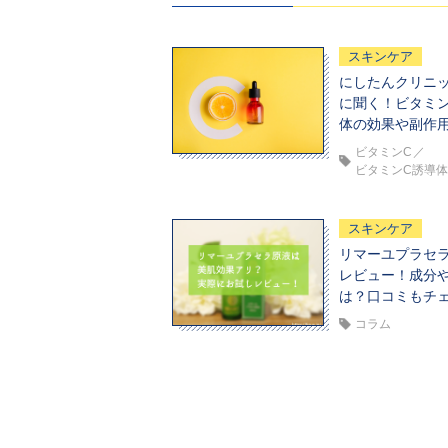
スキンケア
にしたんクリニ
に聞く！ビタミ
体の効果や副作
ビタミンC
ビタミンC誘導
スキンケア
リマーユプラセ
レビュー！成分
は？口コミもチ
コラム