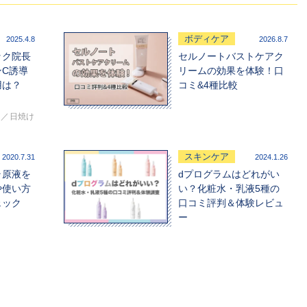
ボディケア
2025.4.8
2026.8.7
ック院長
セルノートバストケアク
ンC誘導
リームの効果を体験！口
用は？
コミ&4種比較
体
日焼け
スキンケア
2020.7.31
2024.1.26
ラ原液を
dプログラムはどれがい
や使い方
い？化粧水・乳液5種の
ェック
口コミ評判＆体験レビュ
ー