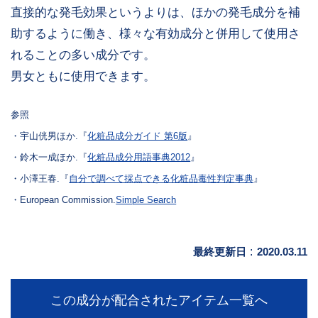
直接的な発毛効果というよりは、ほかの発毛成分を補
助するように働き、様々な有効成分と併用して使用さ
れることの多い成分です。
男女ともに使用できます。
参照
・宇山侊男ほか.『
化粧品成分ガイド 第6版
』
・鈴木一成ほか.『
化粧品成分用語事典2012
』
・小澤王春.『
自分で調べて採点できる化粧品毒性判定事典
』
・European Commission.
Simple Search
最終更新日
:
2020.03.11
この成分が配合されたアイテム一覧へ