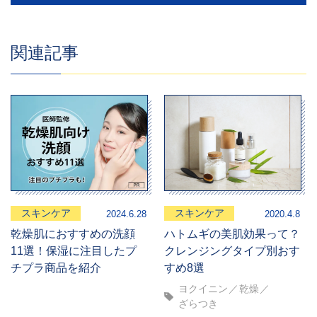
関連記事
スキンケア
スキンケア
2024.6.28
2020.4.8
乾燥肌におすすめの洗顔
ハトムギの美肌効果って？
11選！保湿に注目したプ
クレンジングタイプ別おす
チプラ商品を紹介
すめ8選
ヨクイニン
乾燥
ざらつき