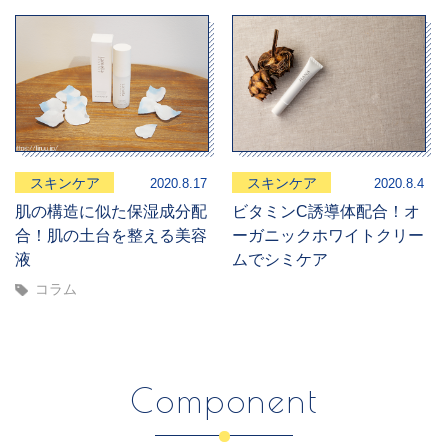
スキンケア
スキンケア
2020.8.17
2020.8.4
肌の構造に似た保湿成分配
ビタミンC誘導体配合！オ
合！肌の土台を整える美容
ーガニックホワイトクリー
液
ムでシミケア
コラム
Component