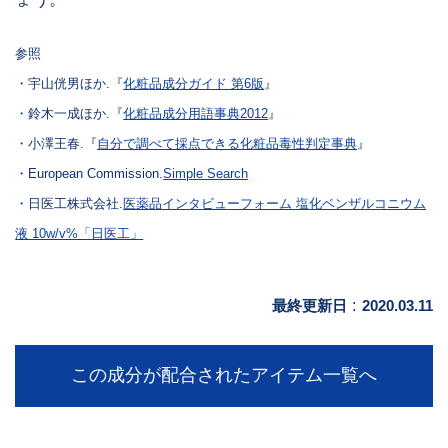
参照
・宇山侊男ほか.『
化粧品成分ガイド 第6版
』
・鈴木一成ほか.『
化粧品成分用語事典2012
』
・小澤王春.『
自分で調べて採点できる化粧品毒性判定事典
』
・European Commission.
Simple Search
・日医工株式会社.
医薬品インタビューフォーム 塩化ベンザルコニウム
液 10w/v%「日医工」
最終更新日
:
2020.03.11
この成分が配合されたアイテム一覧へ