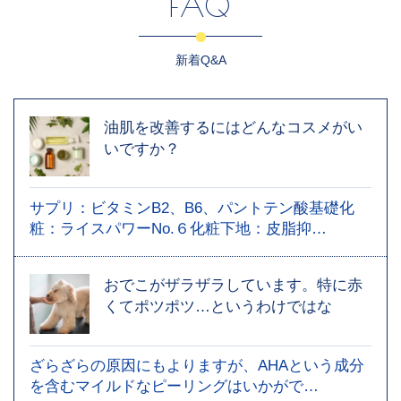
FAQ
新着Q&A
油肌を改善するにはどんなコスメがい
いですか？
サプリ：ビタミンB2、B6、パントテン酸基礎化
粧：ライスパワーNo.６化粧下地：皮脂抑…
おでこがザラザラしています。特に赤
くてポツポツ…というわけではな
ざらざらの原因にもよりますが、AHAという成分
を含むマイルドなピーリングはいかがで…