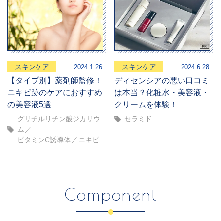
スキンケア
スキンケア
2024.1.26
2024.6.28
【タイプ別】薬剤師監修！
ディセンシアの悪い口コミ
ニキビ跡のケアにおすすめ
は本当？化粧水・美容液・
の美容液5選
クリームを体験！
グリチルリチン酸ジカリウ
セラミド
ム
ビタミンC誘導体
ニキビ
Component