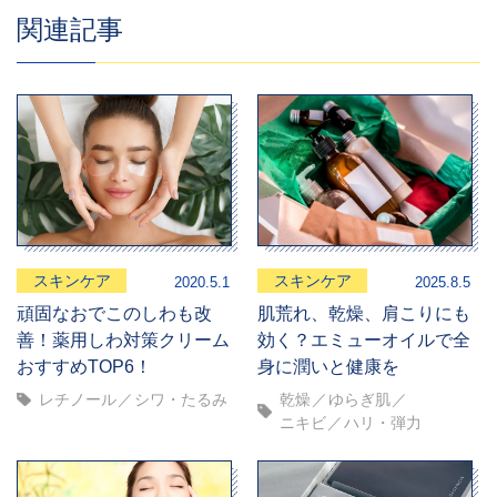
関連記事
スキンケア
スキンケア
2020.5.1
2025.8.5
頑固なおでこのしわも改
肌荒れ、乾燥、肩こりにも
善！薬用しわ対策クリーム
効く？エミューオイルで全
おすすめTOP6！
身に潤いと健康を
レチノール
シワ・たるみ
乾燥
ゆらぎ肌
ニキビ
ハリ・弾力