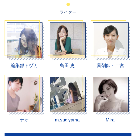
ライター
編集部トヅカ
島田 史
薬剤師・二宮
ナオ
m.sugiyama
Mirai