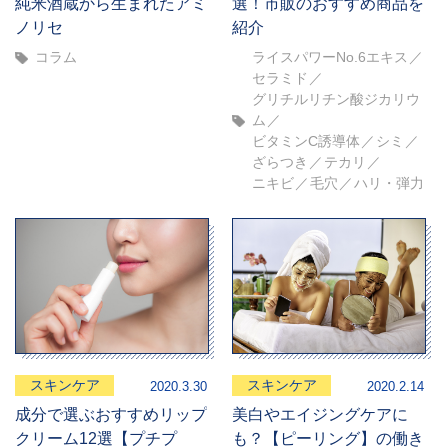
純米酒蔵から生まれたアミ
選！市販のおすすめ商品を
ノリセ
紹介
コラム
ライスパワーNo.6エキス
セラミド
グリチルリチン酸ジカリウ
ム
ビタミンC誘導体
シミ
ざらつき
テカリ
ニキビ
毛穴
ハリ・弾力
スキンケア
スキンケア
2020.3.30
2020.2.14
成分で選ぶおすすめリップ
美白やエイジングケアに
クリーム12選【プチプ
も？【ピーリング】の働き