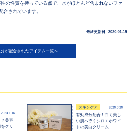
油溶性の性質を持っている点で、水がほとんど含まれないファ
配合されています。
:
最終更新日
2020.01.19
成分が配合されたアイテム一覧へ
スキンケア
2020.8.20
2024.1.16
有効成分配合！白く美し
う？美容
い肌へ導くシロエホワイ
用をクリ
トの美白クリーム