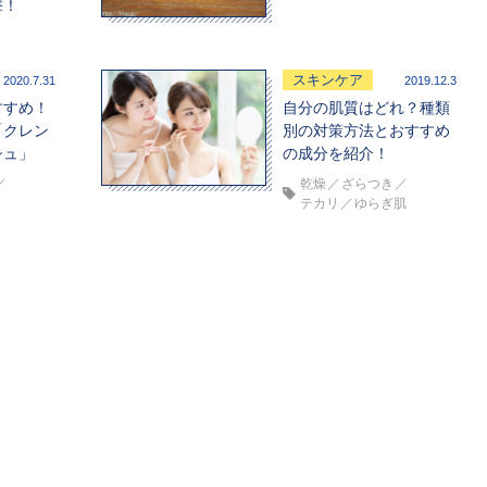
撃！
スキンケア
2020.7.31
2019.12.3
すすめ！
自分の肌質はどれ？種類
「クレン
別の対策方法とおすすめ
シュ」
の成分を紹介！
乾燥
ざらつき
テカリ
ゆらぎ肌