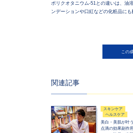
ポリクオタニウム-51との違いは、
ンデーションや口紅などの化粧品にも
この
関連記事
スキンケア
ヘルスケア
美白・美肌が叶
点滴の効果副作