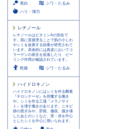
美白
シワ・たるみ
ハリ・弾力
レチノール
レチノールはビタミンAの別名で
す。肌に直接塗ることで肌の小じわ
やシミを改善する効果が研究されて
います。具体的には真皮においてコ
ラーゲンの産生を促進したり、ピー
リング作用が確認されています。
乾燥
シワ・たるみ
ハイドロキノン
ハイドロキノンにはシミを作る酵素
『チロシナーゼ』を邪魔する働き
や、シミを作る工場『メラノサイ
ト』を壊す働きがあります。ニキビ
跡の黒ずみや、肝斑、傷痕、掻き壊
したあとのシミなど、茶・赤を中心
としたシミを中心に用いられます。