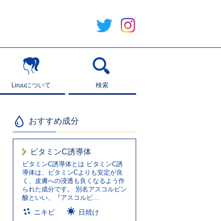
Liruuについて
Liruuについて
検索
検索
おすすめ成分
ビタミンC誘導体
ビタミンC誘導体とは ビタミンC誘
導体は、ビタミンCよりも安定が良
く、皮膚への浸透も良くなるよう作
られた成分です。 別名アスコルビン
酸といい、『アスコルビ…
ニキビ
日焼け