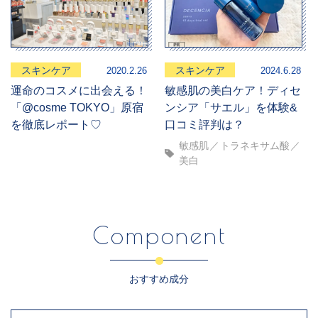
スキンケア
スキンケア
2020.2.26
2024.6.28
運命のコスメに出会える！
敏感肌の美白ケア！ディセ
「@cosme TOKYO」原宿
ンシア「サエル」を体験&
を徹底レポート♡
口コミ評判は？
敏感肌
トラネキサム酸
美白
Component
おすすめ成分