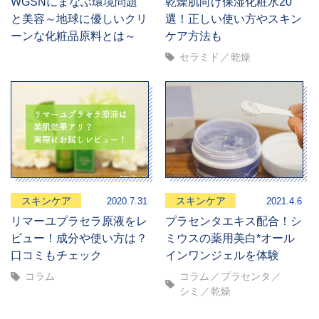
WGSNにまなぶ環境問題
乾燥肌向け保湿化粧水20
と美容～地球に優しいクリ
選！正しい使い方やスキン
ーンな化粧品原料とは～
ケア方法も
セラミド
乾燥
スキンケア
スキンケア
2020.7.31
2021.4.6
リマーユプラセラ原液をレ
プラセンタエキス配合！シ
ビュー！成分や使い方は？
ミウスの薬用美白*オール
口コミもチェック
インワンジェルを体験
コラム
コラム
プラセンタ
シミ
乾燥