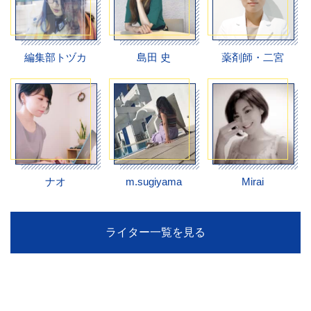
編集部トヅカ
島田 史
薬剤師・二宮
ナオ
m.sugiyama
Mirai
ライター一覧を見る