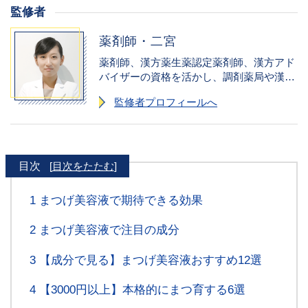
監修者
薬剤師・二宮
薬剤師、漢方薬生薬認定薬剤師、漢方アド
バイザーの資格を活かし、調剤薬局や漢方
薬局での勤務経験から、医薬品や漢方薬を
監修者プロフィールへ
詳しくわかりやすく解説。現在は化粧品成
分検定1級・化粧品成分上級スペシャリス
トとしても活動し、薬用化粧品の成分を中
心に解説を行う。美容や健康に役立つ商品
を成分からアドバイスすることが得意。
目次
[
目次をたたむ
]
1
まつげ美容液で期待できる効果
2
まつげ美容液で注目の成分
3
【成分で見る】まつげ美容液おすすめ12選
4
【3000円以上】本格的にまつ育する6選