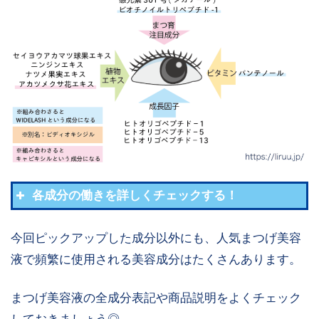
各成分の働きを詳しくチェックする！
今回ピックアップした成分以外にも、人気まつげ美容
セイヨウアカマツ球果エ
頭皮や髪の毛を滑らかに
液で頻繁に使用される美容成分はたくさんあります。
キス
保つ
ビオチノイルトリペプチ
毛髪にハリやコシを与え
まつげ美容液の全成分表記や商品説明をよくチェック
ド−1
て健やかに保つ