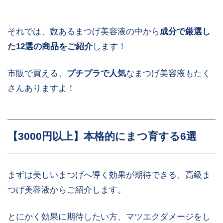
ニンジンエキス
血行促進
パンテノール
保湿
それでは、数あるまつげ美容液の中から
成分で厳選し
た12選の商品をご紹介
します！
ヒトオリゴペプチド
養毛、育毛、脱毛の防止
−1(成長ホルモン)
市販で買える、
プチプラで人気
なまつげ美容液もたく
表皮細胞や毛母細胞を増
さんありますよ！
ヒトオリゴペプチド−5
殖させる
コラーゲンやエラスチ
【3000円以上】本格的にまつ育する6選
ン、ヒアルロン酸を産生
ヒトオリゴペプチド−13
する線維芽細胞を増やす
働き
まずは美しいまつげへ導く効果が期待できる、高級ま
タンパク質のもとになっ
つげ美容液からご紹介します。
アルギニン
ている成分「アミノ酸」
の一種。毛髪補修
とにかく効果に期待したい方、マツエクダメージをし