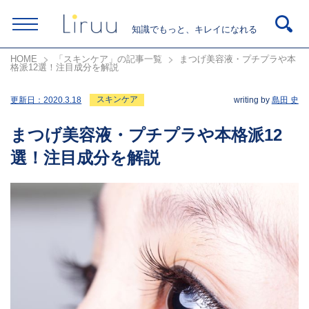
知識でもっと、キレイになれる
HOME
「スキンケア」の記事一覧
まつげ美容液・プチプラや本
格派12選！注目成分を解説
スキンケア
更新日：
2020.3.18
writing by
島田 史
まつげ美容液・プチプラや本格派12
選！注目成分を解説