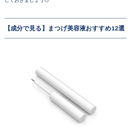
しておきましょう◎
衰退した毛母細胞の復
アセチルテトラペプチ
元、毛包の働きを維持す
ド-3
る
【成分で見る】まつげ美容液おすすめ12選
保湿、抗炎症、シワの抑
アカツメクサ花エキス
制
保湿、育毛成分『ミノキ
シジル』とよく似た構造
ピロリジニルジアミノピ
をもつ成分
リミジンオキシド
血行促進作用で毛髪の成
長をサポートする
まつげの成長を早くし、
ナツメ果実エキス
まつげを長くする働きが
期待できる