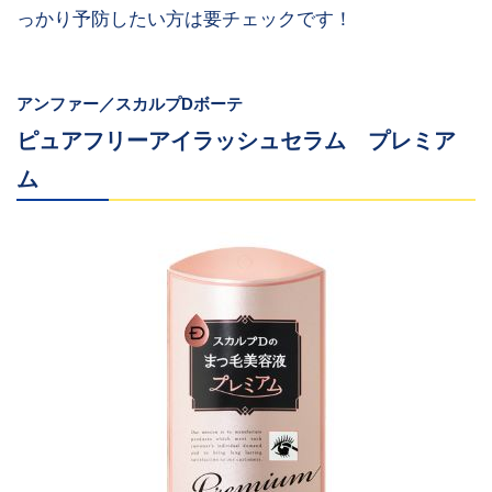
っかり予防したい方は要チェックです！
脱毛抑制、毛再生促進、
感光素301号(タカナー
毛周期を正常に保つなど
ル)
の効果(有効成分*)
アンファー／スカルプDボーテ
ピュアフリーアイラッシュセラム プレミア
ム