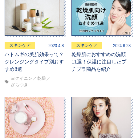
スキンケア
スキンケア
2020.4.8
2024.6.28
ハトムギの美肌効果って？
乾燥肌におすすめの洗顔
クレンジングタイプ別おす
11選！保湿に注目したプ
すめ8選
チプラ商品を紹介
ヨクイニン
乾燥
ざらつき