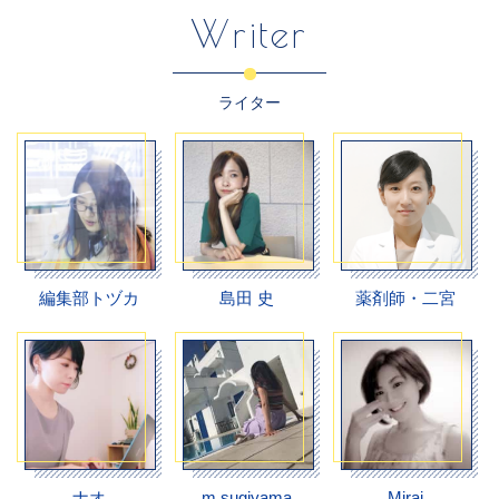
Writer
ライター
編集部トヅカ
島田 史
薬剤師・二宮
ナオ
m.sugiyama
Mirai