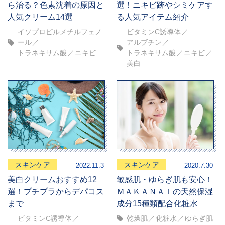
ら治る？色素沈着の原因と
選！ニキビ跡やシミケアす
人気クリーム14選
る人気アイテム紹介
イソプロピルメチルフェノ
ビタミンC誘導体
ール
アルブチン
トラネキサム酸
ニキビ
トラネキサム酸
ニキビ
美白
スキンケア
スキンケア
2022.11.3
2020.7.30
美白クリームおすすめ12
敏感肌・ゆらぎ肌も安心！
選！プチプラからデパコス
ＭＡＫＡＮＡＩの天然保湿
まで
成分15種類配合化粧水
ビタミンC誘導体
乾燥肌
化粧水
ゆらぎ肌