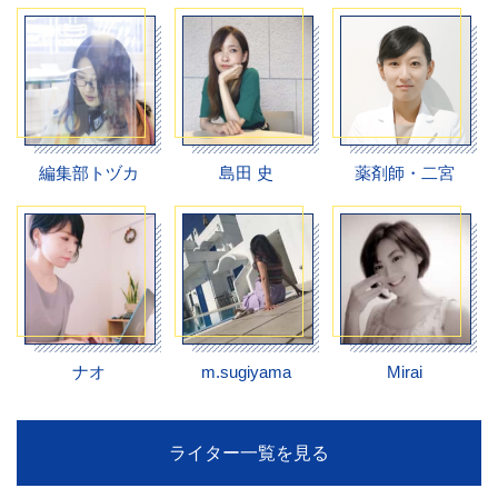
編集部トヅカ
島田 史
薬剤師・二宮
ナオ
m.sugiyama
Mirai
ライター一覧を見る