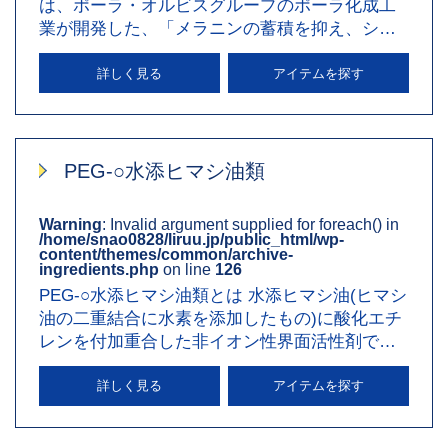
は、ポーラ・オルビスグループのポーラ化成工
業が開発した、「メラニンの蓄積を抑え、シ
ミ・そばかすを防ぐ」効能・効…
詳しく見る
アイテムを探す
PEG-○水添ヒマシ油類
Warning
: Invalid argument supplied for foreach() in
/home/snao0828/liruu.jp/public_html/wp-
content/themes/common/archive-
ingredients.php
on line
126
PEG-○水添ヒマシ油類とは 水添ヒマシ油(ヒマシ
油の二重結合に水素を添加したもの)に酸化エチ
レンを付加重合した非イオン性界面活性剤で
す。 酸化エチレンの重合…
詳しく見る
アイテムを探す