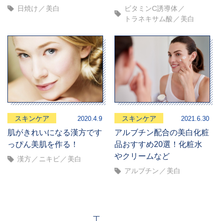
日焼け
美白
ビタミンC誘導体
トラネキサム酸
美白
スキンケア
スキンケア
2020.4.9
2021.6.30
肌がきれいになる漢方です
アルブチン配合の美白化粧
っぴん美肌を作る！
品おすすめ20選！化粧水
やクリームなど
漢方
ニキビ
美白
アルブチン
美白