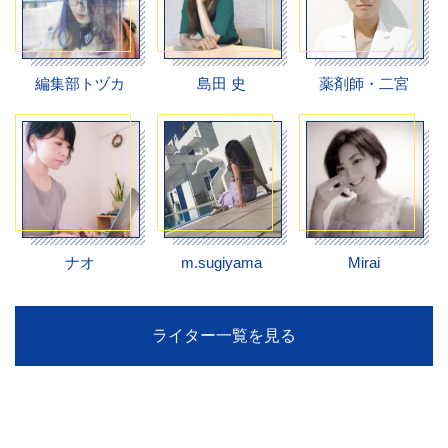
編集部トヅカ
島田 史
薬剤師・二宮
ナオ
m.sugiyama
Mirai
ライター一覧を見る