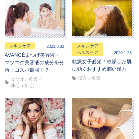
スキンケア
スキンケア
2021.3.31
ヘルスケア
2020.1.28
AVANCÉまつげ美容液・
乾燥女子必須！乾燥した肌
マツエク美容液の成分を分
に効くおすすめ潤い漢方
析！コスパ最強！？
漢方
乾燥
まつげ
乾燥
薄毛（育毛）