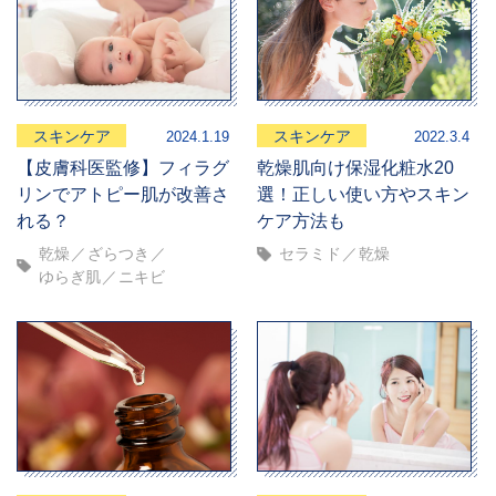
スキンケア
スキンケア
2024.1.19
2022.3.4
【皮膚科医監修】フィラグ
乾燥肌向け保湿化粧水20
リンでアトピー肌が改善さ
選！正しい使い方やスキン
れる？
ケア方法も
乾燥
ざらつき
セラミド
乾燥
ゆらぎ肌
ニキビ