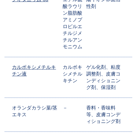
酸ラウリ
性剤
ン脂肪酸
アミノプ
ロピルエ
チルジメ
チルアン
モニウム
カルボキシメチルキ
カルボキ
ゲル化剤、粘度
チン液
シメチル
調整剤、皮膚コ
キチン
ンディショニン
グ剤、保湿剤
オランダカラシ葉/茎
－
香料・香味料
エキス
等、皮膚コンデ
ィショニング剤