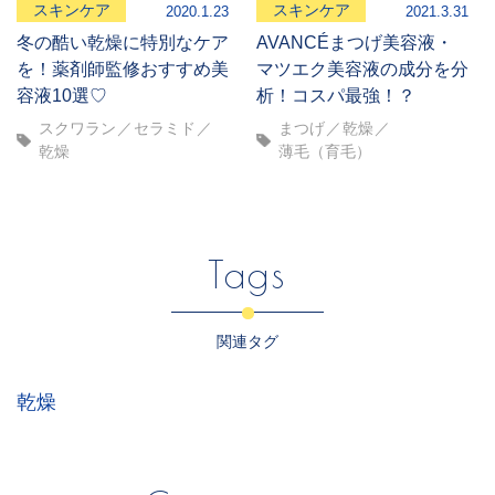
スキンケア
スキンケア
2020.1.23
2021.3.31
冬の酷い乾燥に特別なケア
AVANCÉまつげ美容液・
を！薬剤師監修おすすめ美
マツエク美容液の成分を分
容液10選♡
析！コスパ最強！？
スクワラン
セラミド
まつげ
乾燥
乾燥
薄毛（育毛）
Tags
関連タグ
乾燥