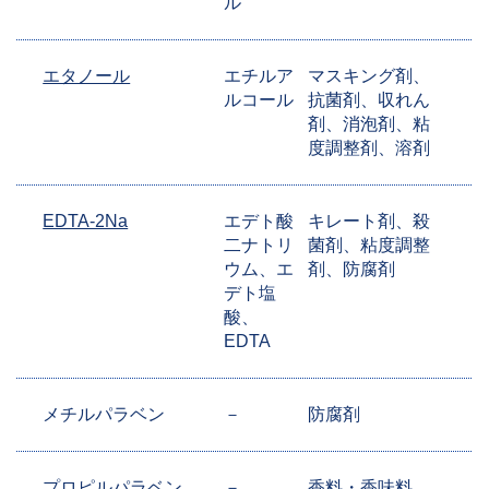
ル
エタノール
エチルア
マスキング剤、
ルコール
抗菌剤、収れん
剤、消泡剤、粘
度調整剤、溶剤
EDTA-2Na
エデト酸
キレート剤、殺
二ナトリ
菌剤、粘度調整
ウム、エ
剤、防腐剤
デト塩
酸、
EDTA
メチルパラベン
－
防腐剤
プロピルパラベン
－
香料・香味料