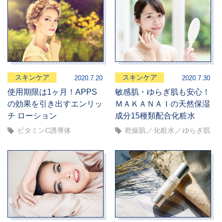
スキンケア
スキンケア
2020.7.20
2020.7.30
使用期限は1ヶ月！APPS
敏感肌・ゆらぎ肌も安心！
の効果を引き出すエンリッ
ＭＡＫＡＮＡＩの天然保湿
チ ローション
成分15種類配合化粧水
ビタミンC誘導体
乾燥肌
化粧水
ゆらぎ肌