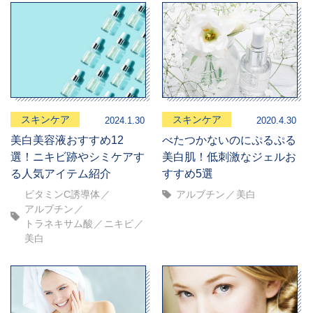
スキンケア
スキンケア
2024.1.30
2020.4.30
美白美容液おすすめ12
べたつかないのにぷるぷる
選！ニキビ跡やシミケアす
美白肌！低刺激なジェルお
る人気アイテム紹介
すすめ5選
ビタミンC誘導体
アルブチン
美白
アルブチン
トラネキサム酸
ニキビ
美白