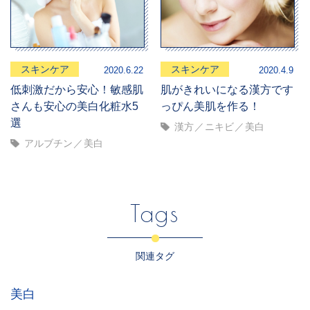
スキンケア
スキンケア
2020.6.22
2020.4.9
低刺激だから安心！敏感肌
肌がきれいになる漢方です
さんも安心の美白化粧水5
っぴん美肌を作る！
選
漢方
ニキビ
美白
アルブチン
美白
Tags
関連タグ
美白