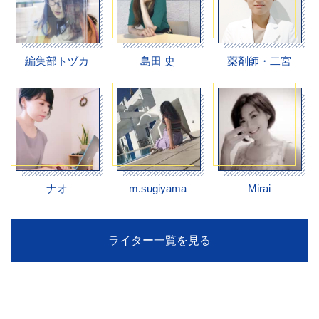
編集部トヅカ
島田 史
薬剤師・二宮
ナオ
m.sugiyama
Mirai
ライター一覧を見る