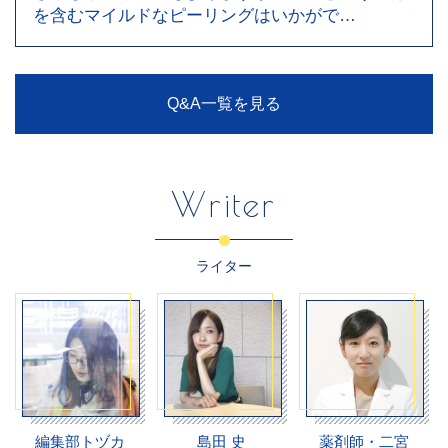
を含むマイルドなピーリングはいかがで…
Q&A一覧を見る
Writer
ライター
編集部トヅカ
島田 史
薬剤師・二宮