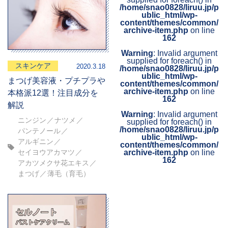
/home/snao0828/liruu.jp/p
ublic_html/wp-
content/themes/common/
archive-item.php
on line
162
Warning
: Invalid argument
supplied for foreach() in
スキンケア
2020.3.18
/home/snao0828/liruu.jp/p
ublic_html/wp-
まつげ美容液・プチプラや
content/themes/common/
archive-item.php
on line
本格派12選！注目成分を
162
解説
Warning
: Invalid argument
ニンジン
ナツメ
supplied for foreach() in
/home/snao0828/liruu.jp/p
パンテノール
ublic_html/wp-
アルギニン
content/themes/common/
archive-item.php
on line
セイヨウアカマツ
162
アカツメクサ花エキス
まつげ
薄毛（育毛）