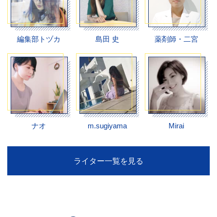
編集部トヅカ
島田 史
薬剤師・二宮
ナオ
m.sugiyama
Mirai
ライター一覧を見る