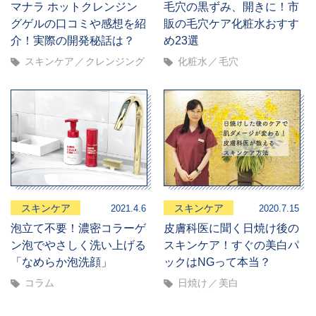
マナラ ホットクレンジン
毛穴の黒ずみ、開きに！市
グゲルの口コミや感想を紹
販の毛穴ケア化粧水おすす
介！実際の開発秘話は？
め23選
スキンケア
クレンジング
化粧水
毛穴
スキンケア
スキンケア
2021.4.6
2020.7.15
泡立て不要！濃密コラーゲ
皮膚科医に聞く日焼け後の
ン泡でやさしく洗い上げる
スキンケア！すぐの美白パ
「なめらか泡洗顔」
ックはNGって本当？
コラム
日焼け
美白