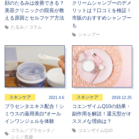
顔のたるみは改善できる？
クリームシャンプーのデメ
美容クリニックの院長が教
リットは？口コミを検証！
える原因とセルフケア方法
市販のおすすめシャンプー
も
たるみ
コラム
シャンプー
スキンケア
スキンケア
2021.4.6
2019.12.25
プラセンタエキス配合！シ
コエンザイムQ10の効果・
ミウスの薬用美白*オール
副作用を解説！還元型がオ
インワンジェルを体験
ススメな理由は？
コラム
プラセンタ
コエンザイムQ10
シミ
乾燥