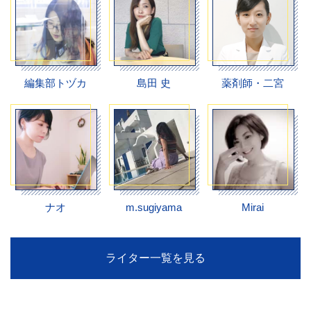
編集部トヅカ
島田 史
薬剤師・二宮
ナオ
m.sugiyama
Mirai
ライター一覧を見る