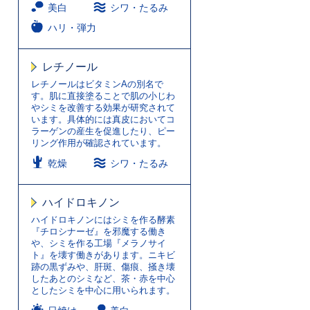
美白
シワ・たるみ
ハリ・弾力
レチノール
レチノールはビタミンAの別名で
す。肌に直接塗ることで肌の小じわ
やシミを改善する効果が研究されて
います。具体的には真皮においてコ
ラーゲンの産生を促進したり、ピー
リング作用が確認されています。
乾燥
シワ・たるみ
ハイドロキノン
ハイドロキノンにはシミを作る酵素
『チロシナーゼ』を邪魔する働き
や、シミを作る工場『メラノサイ
ト』を壊す働きがあります。ニキビ
跡の黒ずみや、肝斑、傷痕、掻き壊
したあとのシミなど、茶・赤を中心
としたシミを中心に用いられます。