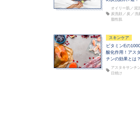
オイリー肌
泥
炭洗顔
炭
洗
脂性肌
スキンケア
ビタミンEの100
酸化作用！アス
チンの効果とは
アスタキサンチ
日焼け