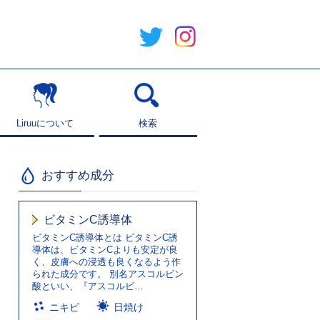
Liruuについて
Liruuについて
検索
検索
おすすめ成分
ビタミンC誘導体
ビタミンC誘導体とは ビタミンC誘
導体は、ビタミンCよりも安定が良
く、皮膚への浸透も良くなるよう作
られた成分です。 別名アスコルビン
酸といい、『アスコルビ…
ニキビ
日焼け