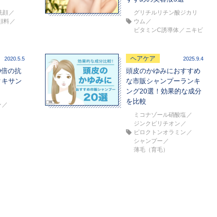
洗顔
グリチルリチン酸ジカリ
顔料
ウム
ビタミンC誘導体
ニキビ
ヘアケア
2020.5.5
2025.9.4
0倍の抗
頭皮のかゆみにおすすめ
タキサン
な市販シャンプーランキ
？
ング20選！効果的な成分
を比較
ン
ミコナゾール硝酸塩
ジンクピリチオン
ピロクトンオラミン
シャンプー
薄毛（育毛）