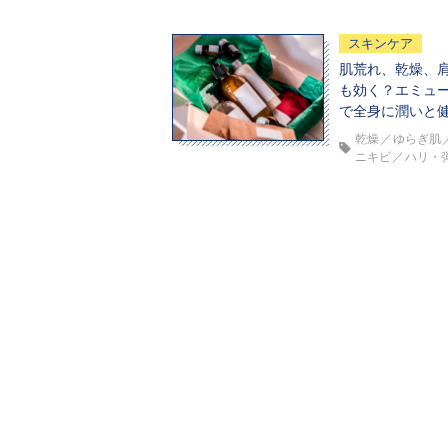
スキンケア
肌荒れ、乾燥、
も効く？エミュ
で全身に潤いと
乾燥
ゆらぎ肌
ニキビ
ハリ・