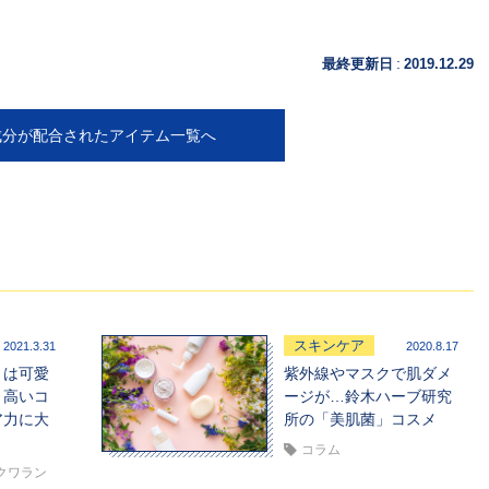
:
最終更新日
2019.12.29
成分が配合されたアイテム一覧へ
スキンケア
2021.3.31
2020.8.17
」は可愛
紫外線やマスクで肌ダメ
！高いコ
ージが…鈴木ハーブ研究
ア力に大
所の「美肌菌」コスメ
コラム
クワラン