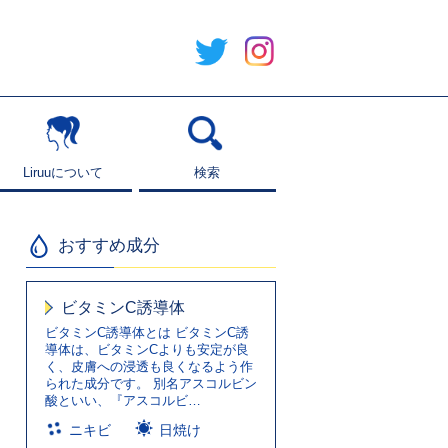
Liruuについて
Liruuについて
検索
検索
おすすめ成分
ビタミンC誘導体
ビタミンC誘導体とは ビタミンC誘
導体は、ビタミンCよりも安定が良
く、皮膚への浸透も良くなるよう作
られた成分です。 別名アスコルビン
酸といい、『アスコルビ…
ニキビ
日焼け