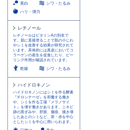
美白
シワ・たるみ
ハリ・弾力
レチノール
レチノールはビタミンAの別名で
す。肌に直接塗ることで肌の小じわ
やシミを改善する効果が研究されて
います。具体的には真皮においてコ
ラーゲンの産生を促進したり、ピー
リング作用が確認されています。
乾燥
シワ・たるみ
ハイドロキノン
ハイドロキノンにはシミを作る酵素
『チロシナーゼ』を邪魔する働き
や、シミを作る工場『メラノサイ
ト』を壊す働きがあります。ニキビ
跡の黒ずみや、肝斑、傷痕、掻き壊
したあとのシミなど、茶・赤を中心
としたシミを中心に用いられます。