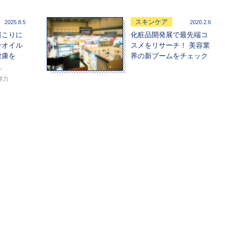
スキンケア
2025.8.5
2020.2.6
肩こりに
化粧品開発展で最先端コ
ーオイル
スメをリサーチ！ 美容業
健康を
界の新ブームをチェック
弾力