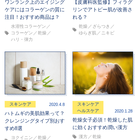
ワンランク上のエイジング
【皮膚科医監修】フィラグ
ケアにはコラーゲンの質に
リンでアトピー肌が改善さ
注目！おすすめ商品は？
れる？
水溶性コラーゲン
乾燥
ざらつき
コラーゲン
乾燥
ゆらぎ肌
ニキビ
ハリ・弾力
スキンケア
スキンケア
2020.4.8
ヘルスケア
2020.1.28
ハトムギの美肌効果って？
乾燥女子必須！乾燥した肌
クレンジングタイプ別おす
に効くおすすめ潤い漢方
すめ8選
漢方
乾燥
ヨクイニン
乾燥