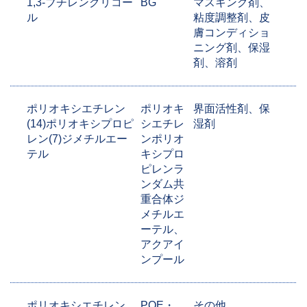
1,3-ブチレングリコー
BG
マスキング剤、
ル
粘度調整剤、皮
膚コンディショ
ニング剤、保湿
剤、溶剤
ポリオキシエチレン
ポリオキ
界面活性剤、保
(14)ポリオキシプロピ
シエチレ
湿剤
レン(7)ジメチルエー
ンポリオ
テル
キシプロ
ピレンラ
ンダム共
重合体ジ
メチルエ
ーテル、
アクアイ
ンプール
ポリオキシエチレン
POE・
その他