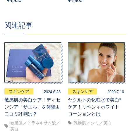
¥4,950
¥1,900
関連記事
スキンケア
スキンケア
2024.6.28
2020.7.10
敏感肌の美白ケア！ディセ
ヤクルトの化粧水で美白*
ンシア「サエル」を体験&
ケア！リベシィホワイト
口コミ評判は？
ローションとは
敏感肌
トラネキサム酸
乾燥肌
シミ
美白
美白