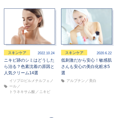
スキンケア
スキンケア
2022.10.24
2020.6.22
ニキビ跡のシミはどうした
低刺激だから安心！敏感肌
ら治る？色素沈着の原因と
さんも安心の美白化粧水5
人気クリーム14選
選
イソプロピルメチルフェノ
アルブチン
美白
ール
トラネキサム酸
ニキビ