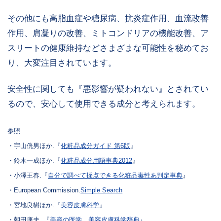
その他にも高脂血症や糖尿病、抗炎症作用、血流改善
作用、肩凝りの改善、ミトコンドリアの機能改善、ア
スリートの健康維持などさまざまな可能性を秘めてお
り、大変注目されています。
安全性に関しても『悪影響が疑われない』とされてい
るので、安心して使用できる成分と考えられます。
参照
・宇山侊男ほか.『
化粧品成分ガイド 第6版
』
・鈴木一成ほか.『
化粧品成分用語事典2012
』
・小澤王春.『
自分で調べて採点できる化粧品毒性あ判定事典
』
・European Commission.
Simple Search
・宮地良樹ほか.『
美容皮膚科学
』
・朝田康夫. 『
美容の医学 美容皮膚科学辞典
』