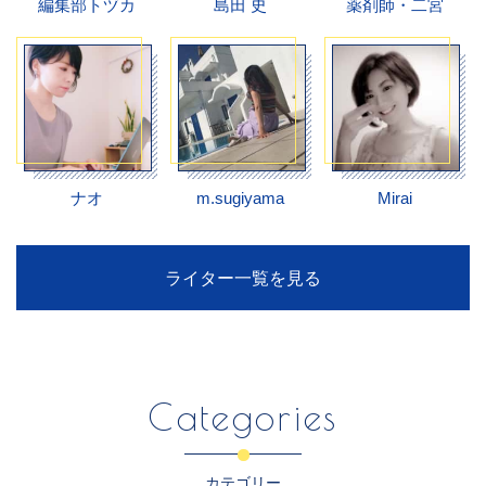
編集部トヅカ
島田 史
薬剤師・二宮
ナオ
m.sugiyama
Mirai
ライター一覧を見る
Categories
カテゴリー