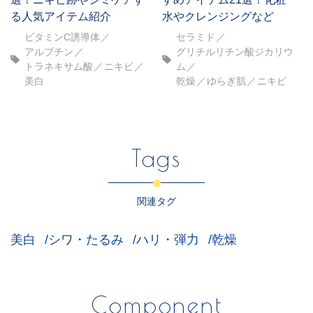
る人気アイテム紹介
水やクレンジングなど
ビタミンC誘導体
セラミド
アルブチン
グリチルリチン酸ジカリウ
トラネキサム酸
ニキビ
ム
美白
乾燥
ゆらぎ肌
ニキビ
Tags
関連タグ
美白
シワ・たるみ
ハリ・弾力
乾燥
Component