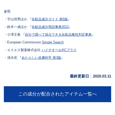
参照
・宇山侊男ほか.『
化粧品成分ガイド 第6版
』
・鈴木一成ほか.『
化粧品成分用語事典2012
』
・小澤王春.『
自分で調べて採点できる化粧品毒性判定事典
』
・European Commission.
Simple Search
・エスエス製薬株式会社.
ハイチオール®︎Cプラス
・清水宏.『
あたらしい皮膚科学 第3版
』
最終更新日
:
2020.03.11
この成分が配合されたアイテム一覧へ