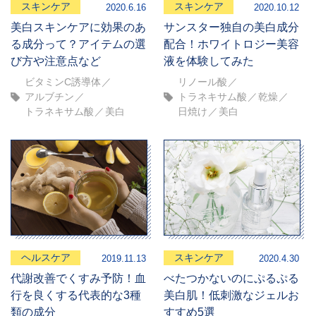
スキンケア
スキンケア
2020.6.16
2020.10.12
美白スキンケアに効果のあ
サンスター独自の美白成分
る成分って？アイテムの選
配合！ホワイトロジー美容
び方や注意点など
液を体験してみた
ビタミンC誘導体
リノール酸
アルブチン
トラネキサム酸
乾燥
トラネキサム酸
美白
日焼け
美白
ヘルスケア
スキンケア
2019.11.13
2020.4.30
代謝改善でくすみ予防！血
べたつかないのにぷるぷる
行を良くする代表的な3種
美白肌！低刺激なジェルお
類の成分
すすめ5選