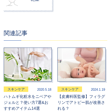
関連記事
スキンケア
スキンケア
2020.5.18
2024.1.19
ハトムギ化粧水をニベアや
【皮膚科医監修】フィラグ
ジェルと？使い方7選&お
リンでアトピー肌が改善さ
すすめアイテム14選
れる？