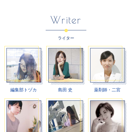
Writer
ライター
編集部トヅカ
島田 史
薬剤師・二宮