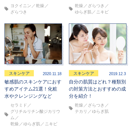
ヨクイニン
乾燥
乾燥
ざらつき
ざらつき
ゆらぎ肌
ニキビ
スキンケア
スキンケア
2020.11.18
2019.12.3
敏感肌のスキンケアにおす
自分の肌質はどれ？種類別
すめアイテム21選！化粧
の対策方法とおすすめの成
水やクレンジングなど
分を紹介！
セラミド
乾燥
ざらつき
グリチルリチン酸ジカリウ
テカリ
ゆらぎ肌
ム
乾燥
ゆらぎ肌
ニキビ