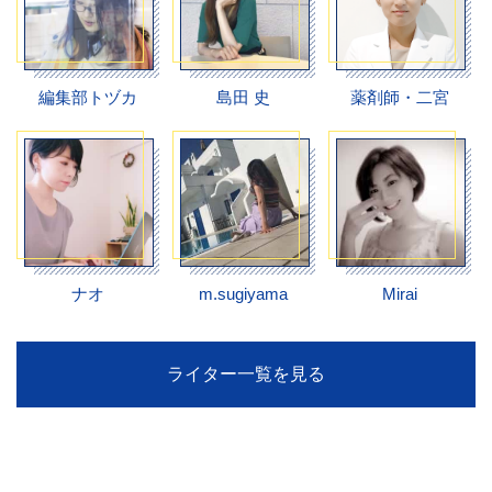
編集部トヅカ
島田 史
薬剤師・二宮
ナオ
m.sugiyama
Mirai
ライター一覧を見る