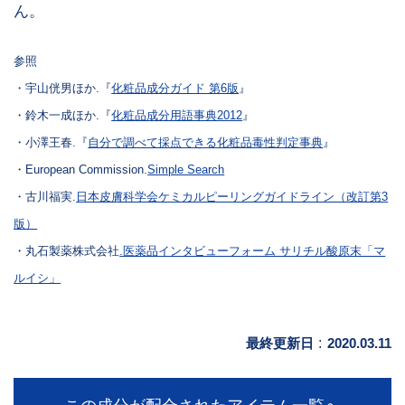
ん。
参照
・宇山侊男ほか.『
化粧品成分ガイド 第6版
』
・鈴木一成ほか.『
化粧品成分用語事典2012
』
・小澤王春.『
自分で調べて採点できる化粧品毒性判定事典
』
・European Commission.
Simple Search
・古川福実.
日本皮膚科学会ケミカルピーリングガイドライン（改訂第3
版）
・丸石製薬株式会社
.医薬品インタビューフォーム サリチル酸原末「マ
ルイシ」
最終更新日
:
2020.03.11