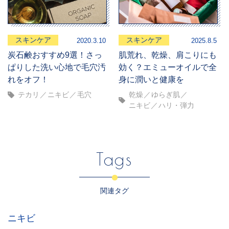
スキンケア
スキンケア
2020.3.10
2025.8.5
炭石鹸おすすめ9選！さっ
肌荒れ、乾燥、肩こりにも
ぱりした洗い心地で毛穴汚
効く？エミューオイルで全
れをオフ！
身に潤いと健康を
テカリ
ニキビ
毛穴
乾燥
ゆらぎ肌
ニキビ
ハリ・弾力
Tags
関連タグ
ニキビ