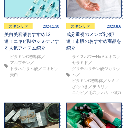
スキンケア
スキンケア
2024.1.30
2020.8.6
美白美容液おすすめ12
成分重視のメンズ乳液7
選！ニキビ跡やシミケアす
選！市販のおすすめ商品を
る人気アイテム紹介
紹介
ビタミンC誘導体
ライスパワーNo.6エキス
アルブチン
セラミド
トラネキサム酸
ニキビ
グリチルリチン酸ジカリウ
美白
ム
ビタミンC誘導体
シミ
ざらつき
テカリ
ニキビ
毛穴
ハリ・弾力