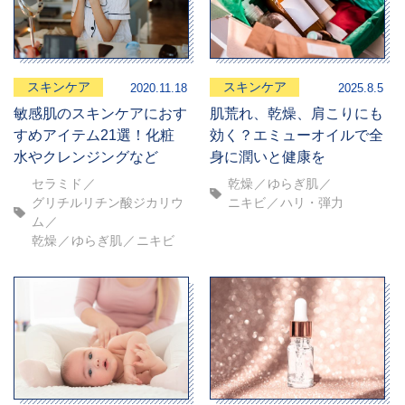
スキンケア
スキンケア
2020.11.18
2025.8.5
敏感肌のスキンケアにおす
肌荒れ、乾燥、肩こりにも
すめアイテム21選！化粧
効く？エミューオイルで全
水やクレンジングなど
身に潤いと健康を
セラミド
乾燥
ゆらぎ肌
グリチルリチン酸ジカリウ
ニキビ
ハリ・弾力
ム
乾燥
ゆらぎ肌
ニキビ