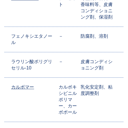
ト
香味料等、皮膚
コンディショニ
ング剤、保湿剤
フェノキシエタノー
－
防腐剤、溶剤
ル
ラウリン酸ポリグリ
－
皮膚コンディシ
セリル-10
ョニング剤
カルボマー
カルボキ
乳化安定剤、粘
シビニル
度調整剤
ポリマ
ー、カー
ボポール