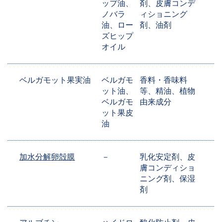
ップ油、
剤、皮膚コンデ
ノバラ
ィショニング
油、ロー
剤、油剤
ズヒップ
オイル
ベルガモット果実油
ベルガモ
香料・香味料
ット油、
等、精油、植物
ベルガモ
由来成分
ット果皮
油
加水分解卵殻膜
－
乳化安定剤、皮
膚コンディショ
ニング剤、保湿
剤