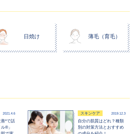
日焼け
薄毛（育毛）
スキンケア
2021.4.6
2019.12.3
善*で話
自分の肌質はどれ？種類
イル®」
別の対策方法とおすすめ
集部で実
の成分を紹介！