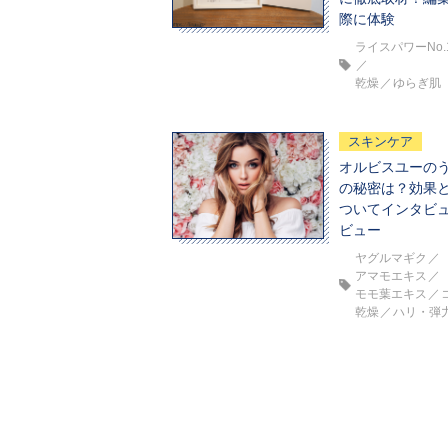
際に体験
ライスパワーNo.
乾燥
ゆらぎ肌
スキンケア
オルビスユーの
の秘密は？効果
ついてインタビ
ビュー
ヤグルマギク
アマモエキス
モモ葉エキス
乾燥
ハリ・弾