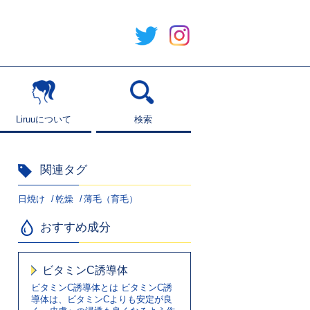
Liruuについて
Liruuについて
検索
検索
関連タグ
日焼け
乾燥
薄毛（育毛）
おすすめ成分
ビタミンC誘導体
ビタミンC誘導体とは ビタミンC誘
導体は、ビタミンCよりも安定が良