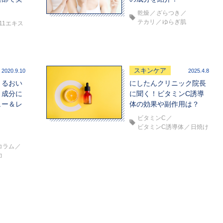
乾燥
ざらつき
テカリ
ゆらぎ肌
11エキス
スキンケア
2020.9.10
2025.4.8
うるおい
にしたんクリニック院長
と成分に
に聞く！ビタミンC誘導
ュー＆レ
体の効果や副作用は？
ビタミンC
ビタミンC誘導体
日焼け
コラム
力