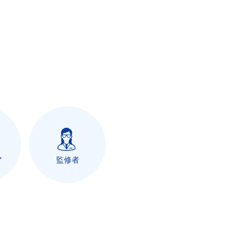
ア
監修者