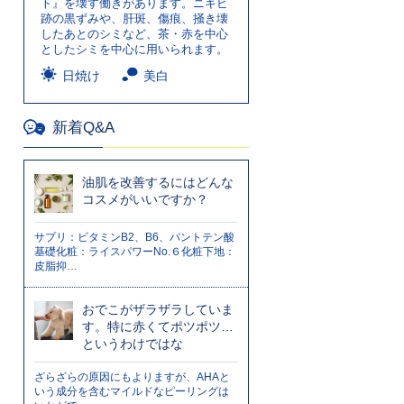
ト』を壊す働きがあります。ニキビ
跡の黒ずみや、肝斑、傷痕、掻き壊
したあとのシミなど、茶・赤を中心
としたシミを中心に用いられます。
日焼け
美白
新着Q&A
油肌を改善するにはどんな
コスメがいいですか？
サプリ：ビタミンB2、B6、パントテン酸
基礎化粧：ライスパワーNo.６化粧下地：
皮脂抑…
おでこがザラザラしていま
す。特に赤くてポツポツ…
というわけではな
ざらざらの原因にもよりますが、AHAと
いう成分を含むマイルドなピーリングは