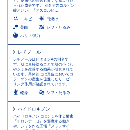
く、皮膚への浸透も良くなるよう作
られた成分です。 別名アスコルビン
酸といい、『アスコルビ…
ニキビ
日焼け
美白
シワ・たるみ
ハリ・弾力
レチノール
レチノールはビタミンAの別名で
す。肌に直接塗ることで肌の小じわ
やシミを改善する効果が研究されて
います。具体的には真皮においてコ
ラーゲンの産生を促進したり、ピー
リング作用が確認されています。
乾燥
シワ・たるみ
ハイドロキノン
ハイドロキノンにはシミを作る酵素
『チロシナーゼ』を邪魔する働き
や、シミを作る工場『メラノサイ