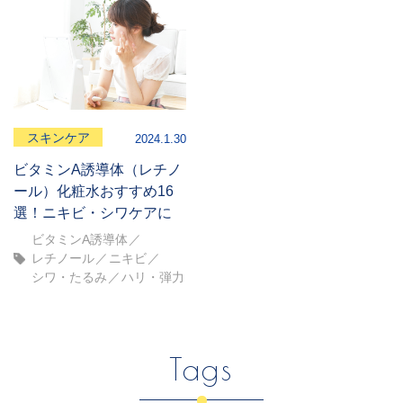
スキンケア
2024.1.30
ビタミンA誘導体（レチノ
ール）化粧水おすすめ16
選！ニキビ・シワケアに
ビタミンA誘導体
レチノール
ニキビ
シワ・たるみ
ハリ・弾力
Tags