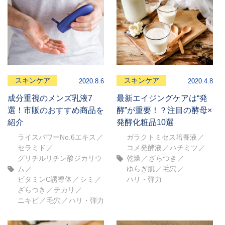
スキンケア
スキンケア
2020.8.6
2020.4.8
成分重視のメンズ乳液7
最新エイジングケアは“発
選！市販のおすすめ商品を
酵”が重要！？注目の酵母×
紹介
発酵化粧品10選
ライスパワーNo.6エキス
ガラクトミセス培養液
セラミド
コメ発酵液
ハチミツ
グリチルリチン酸ジカリウ
乾燥
ざらつき
ム
ゆらぎ肌
毛穴
ビタミンC誘導体
シミ
ハリ・弾力
ざらつき
テカリ
ニキビ
毛穴
ハリ・弾力