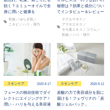
効く？エミューオイルで全
秘密は？効果と成分につい
身に潤いと健康を
てインタビュー＆レビュー
乾燥
ゆらぎ肌
ヤグルマギク
ニキビ
ハリ・弾力
アマモエキス
モモ葉エキス
コラム
乾燥
ハリ・弾力
スキンケア
スキンケア
2020.8.17
2020.8.12
フェースの独自技術でダイ
炭酸の力で美容成分を肌に
レクトにエイジングケア！
届ける！フェヴリナの「炭
潤い・ハリを与える美容液
酸ジェルパック」