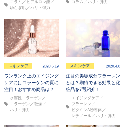
コラム
ヒアルロン酸
コラム
ハリ・弾力
ゆらぎ肌
ハリ・弾力
スキンケア
スキンケア
2020.6.19
2020.4.8
ワンランク上のエイジング
注目の美容成分フラーレン
ケアにはコラーゲンの質に
とは？期待できる効果と化
注目！おすすめ商品は？
粧品を7選紹介！
水溶性コラーゲン
エイジングケア
コラーゲン
乾燥
フラーレン
ハリ・弾力
ビタミンA誘導体
レチノール
ハリ・弾力