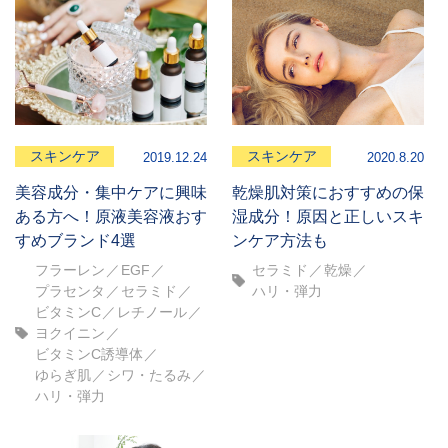
スキンケア
スキンケア
2019.12.24
2020.8.20
美容成分・集中ケアに興味
乾燥肌対策におすすめの保
ある方へ！原液美容液おす
湿成分！原因と正しいスキ
すめブランド4選
ンケア方法も
フラーレン
EGF
セラミド
乾燥
プラセンタ
セラミド
ハリ・弾力
ビタミンC
レチノール
ヨクイニン
ビタミンC誘導体
ゆらぎ肌
シワ・たるみ
ハリ・弾力