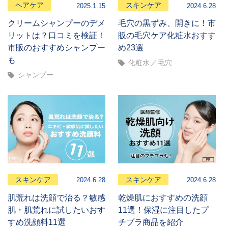
ヘアケア
スキンケア
2025.1.15
2024.6.28
クリームシャンプーのデメ
毛穴の黒ずみ、開きに！市
リットは？口コミを検証！
販の毛穴ケア化粧水おすす
市販のおすすめシャンプー
め23選
も
化粧水
毛穴
シャンプー
スキンケア
スキンケア
2024.6.28
2024.6.28
肌荒れは洗顔で治る？敏感
乾燥肌におすすめの洗顔
肌・肌荒れに試したいおす
11選！保湿に注目したプ
すめ洗顔料11選
チプラ商品を紹介