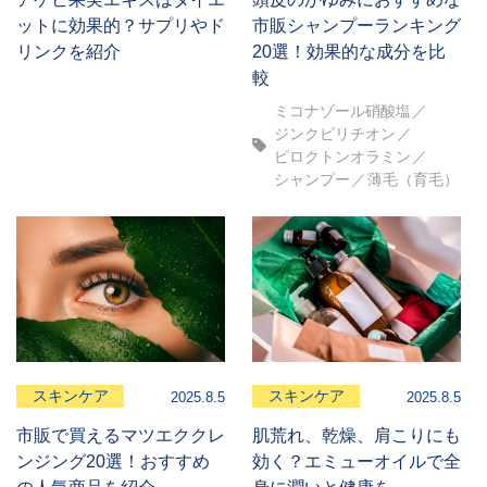
ットに効果的？サプリやド
市販シャンプーランキング
リンクを紹介
20選！効果的な成分を比
較
ミコナゾール硝酸塩
ジンクピリチオン
ピロクトンオラミン
シャンプー
薄毛（育毛）
スキンケア
スキンケア
2025.8.5
2025.8.5
市販で買えるマツエククレ
肌荒れ、乾燥、肩こりにも
ンジング20選！おすすめ
効く？エミューオイルで全
の人気商品を紹介
身に潤いと健康を