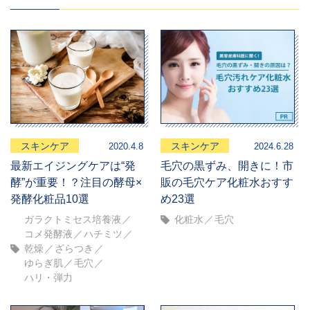
スキンケア
スキンケア
2020.4.8
2024.6.28
最新エイジングケアは“発
毛穴の黒ずみ、開きに！市
酵”が重要！？注目の酵母×
販の毛穴ケア化粧水おすす
発酵化粧品10選
め23選
ガラクトミセス培養液
化粧水
毛穴
コメ発酵液
ハチミツ
乾燥
ざらつき
ゆらぎ肌
毛穴
ハリ・弾力