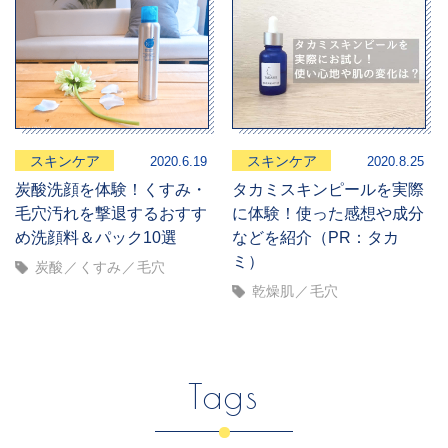
スキンケア
スキンケア
2020.6.19
2020.8.25
炭酸洗顔を体験！くすみ・
タカミスキンピールを実際
毛穴汚れを撃退するおすす
に体験！使った感想や成分
め洗顔料＆パック10選
などを紹介（PR：タカ
ミ）
炭酸
くすみ
毛穴
乾燥肌
毛穴
Tags