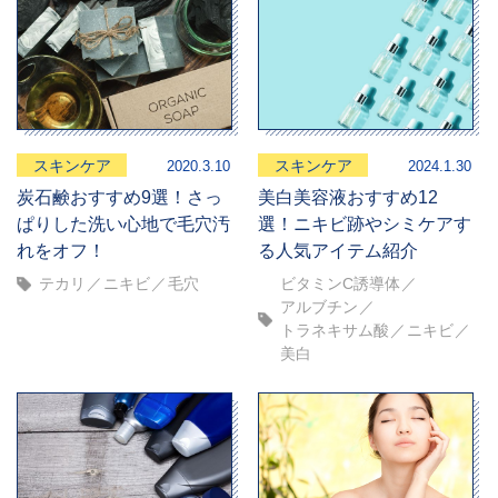
スキンケア
スキンケア
2020.3.10
2024.1.30
炭石鹸おすすめ9選！さっ
美白美容液おすすめ12
ぱりした洗い心地で毛穴汚
選！ニキビ跡やシミケアす
れをオフ！
る人気アイテム紹介
テカリ
ニキビ
毛穴
ビタミンC誘導体
アルブチン
トラネキサム酸
ニキビ
美白