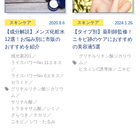
スキンケア
スキンケア
2020.8.6
2024.1.26
【成分解説】メンズ化粧水
【タイプ別】薬剤師監修！
12選！お悩み別に市販の
ニキビ跡のケアにおすすめ
おすすめを紹介
の美容液5選
感光素201
グリチルリチン酸ジカリウ
ライスパワーNo.11エキス
ム
ビタミンC誘導体
ニキビ
ライスパワーNo.6エキス
セラミド
グリチルリチン酸ジカリウ
ム
サリチル酸
トラネキサム酸
シミ
ざらつき
テカリ
ニキビ
シワ・たるみ