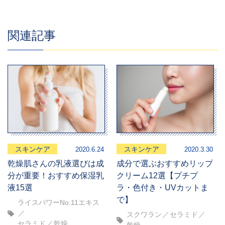
関連記事
スキンケア
スキンケア
2020.6.24
2020.3.30
乾燥肌さんの乳液選びは成
成分で選ぶおすすめリップ
分が重要！おすすめ保湿乳
クリーム12選【プチプ
液15選
ラ・色付き・UVカットま
で】
ライスパワーNo.11エキス
スクワラン
セラミド
セラミド
乾燥