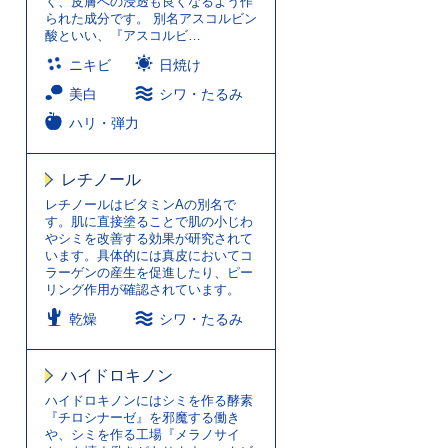
く、皮膚への浸透も良くなるよう作
られた成分です。 別名アスコルビン
酸といい、『アスコルビ…
ニキビ
日焼け
美白
シワ・たるみ
ハリ・弾力
レチノール
レチノールはビタミンAの別名で
す。肌に直接塗ることで肌の小じわ
やシミを改善する効果が研究されて
います。具体的には真皮においてコ
ラーゲンの産生を促進したり、ピー
リング作用が確認されています。
乾燥
シワ・たるみ
ハイドロキノン
ハイドロキノンにはシミを作る酵素
『チロシナーゼ』を邪魔する働き
や、シミを作る工場『メラノサイ