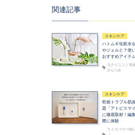
関連記事
スキンケア
ハトムギ化粧水
やジェルと？使い
おすすめアイテム
ヨクイニン
乾
ざらつき
スキンケア
乾燥トラブル肌改
題「アトピスマ
に徹底取材！編
際に体験
ライスパワーNo.