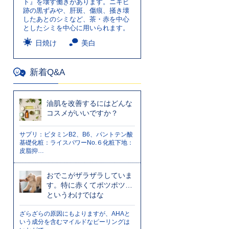
ト』を壊す働きがあります。ニキビ
跡の黒ずみや、肝斑、傷痕、掻き壊
したあとのシミなど、茶・赤を中心
としたシミを中心に用いられます。
日焼け
美白
新着Q&A
油肌を改善するにはどんな
コスメがいいですか？
サプリ：ビタミンB2、B6、パントテン酸
基礎化粧：ライスパワーNo.６化粧下地：
皮脂抑…
おでこがザラザラしていま
す。特に赤くてポツポツ…
というわけではな
ざらざらの原因にもよりますが、AHAと
いう成分を含むマイルドなピーリングは