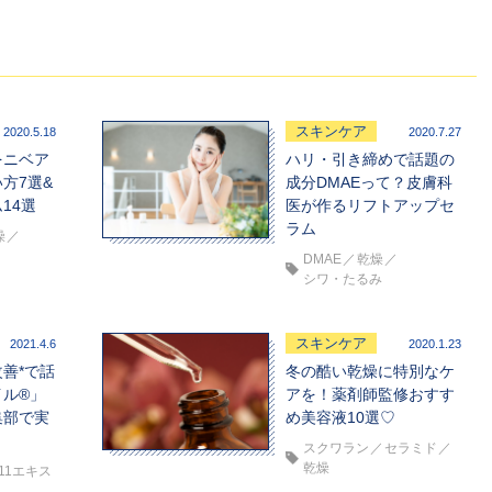
スキンケア
2020.5.18
2020.7.27
をニベア
ハリ・引き締めで話題の
方7選&
成分DMAEって？皮膚科
14選
医が作るリフトアップセ
ラム
燥
DMAE
乾燥
シワ・たるみ
スキンケア
2021.4.6
2020.1.23
善*で話
冬の酷い乾燥に特別なケ
イル®」
アを！薬剤師監修おすす
集部で実
め美容液10選♡
スクワラン
セラミド
乾燥
11エキス