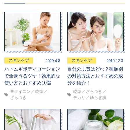
スキンケア
スキンケア
2020.4.8
2019.12.3
ハトムギボディローション
自分の肌質はどれ？種類別
で全身うるツヤ！効果的な
の対策方法とおすすめの成
使い方とおすすめ10選
分を紹介！
ヨクイニン
乾燥
乾燥
ざらつき
ざらつき
テカリ
ゆらぎ肌