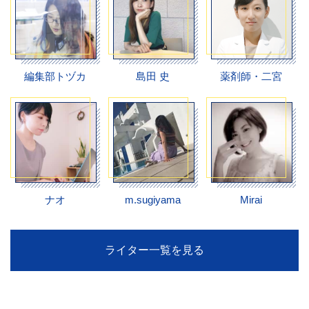
編集部トヅカ
島田 史
薬剤師・二宮
ナオ
m.sugiyama
Mirai
ライター一覧を見る