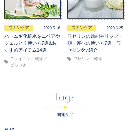
スキンケア
スキンケア
2020.5.18
2020.6.25
ハトムギ化粧水をニベアや
ワセリンの効能やリップ・
ジェルと？使い方7選&お
顔・髪への使い方7選！ワ
すすめアイテム14選
セリン6つ紹介
ヨクイニン
乾燥
ワセリン
乾燥
ざらつき
Tags
関連タグ