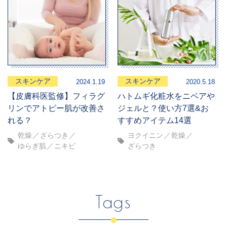
スキンケア
スキンケア
2024.1.19
2020.5.18
【皮膚科医監修】フィラグ
ハトムギ化粧水をニベアや
リンでアトピー肌が改善さ
ジェルと？使い方7選&お
れる？
すすめアイテム14選
乾燥
ざらつき
ヨクイニン
乾燥
ゆらぎ肌
ニキビ
ざらつき
Tags