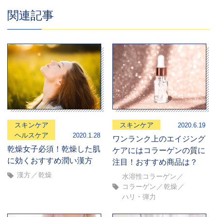
関連記事
スキンケア
スキンケア
2020.6.19
ヘルスケア
2020.1.28
ワンランク上のエイジング
乾燥女子必須！乾燥した肌
ケアにはコラーゲンの質に
に効くおすすめ潤い漢方
注目！おすすめ商品は？
漢方
乾燥
水溶性コラーゲン
コラーゲン
乾燥
ハリ・弾力