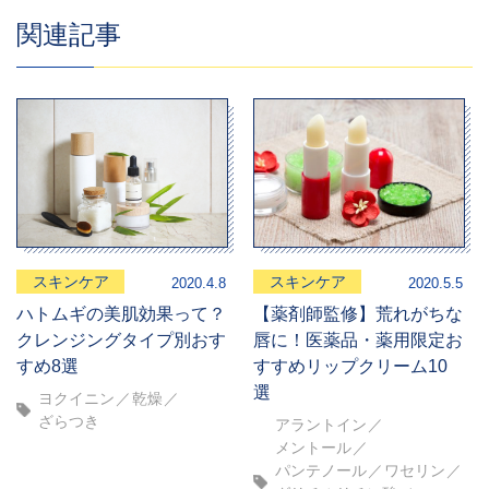
関連記事
スキンケア
スキンケア
2020.4.8
2020.5.5
ハトムギの美肌効果って？
【薬剤師監修】荒れがちな
クレンジングタイプ別おす
唇に！医薬品・薬用限定お
すめ8選
すすめリップクリーム10
選
ヨクイニン
乾燥
ざらつき
アラントイン
メントール
パンテノール
ワセリン