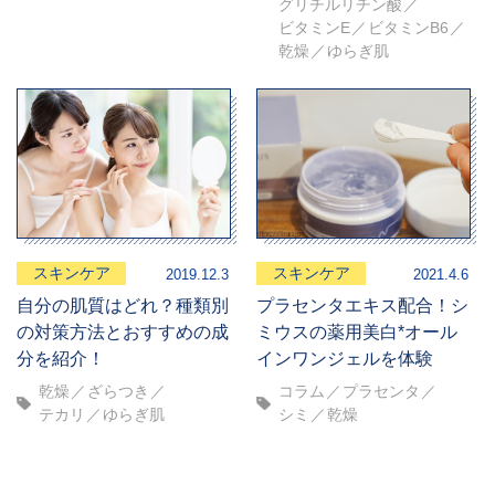
グリチルリチン酸
ビタミンE
ビタミンB6
乾燥
ゆらぎ肌
スキンケア
スキンケア
2019.12.3
2021.4.6
自分の肌質はどれ？種類別
プラセンタエキス配合！シ
の対策方法とおすすめの成
ミウスの薬用美白*オール
分を紹介！
インワンジェルを体験
乾燥
ざらつき
コラム
プラセンタ
テカリ
ゆらぎ肌
シミ
乾燥