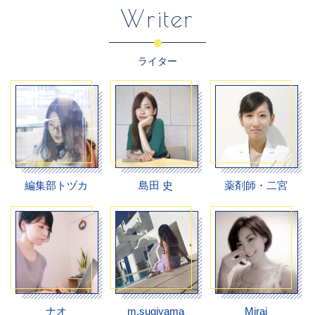
Writer
ライター
編集部トヅカ
島田 史
薬剤師・二宮
ナオ
m.sugiyama
Mirai