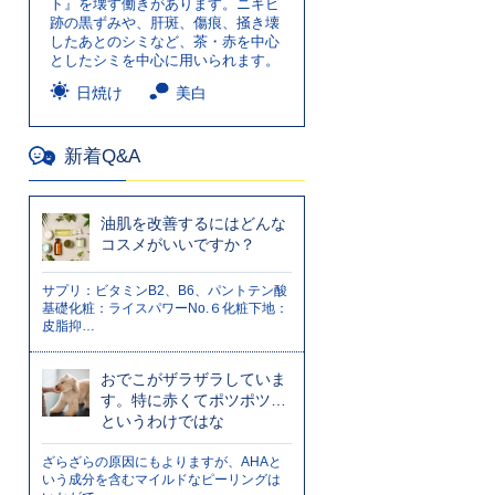
ト』を壊す働きがあります。ニキビ
跡の黒ずみや、肝斑、傷痕、掻き壊
したあとのシミなど、茶・赤を中心
としたシミを中心に用いられます。
日焼け
美白
新着Q&A
油肌を改善するにはどんな
コスメがいいですか？
サプリ：ビタミンB2、B6、パントテン酸
基礎化粧：ライスパワーNo.６化粧下地：
皮脂抑…
おでこがザラザラしていま
す。特に赤くてポツポツ…
というわけではな
ざらざらの原因にもよりますが、AHAと
いう成分を含むマイルドなピーリングは