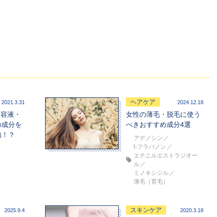
ヘアケア
2021.3.31
2024.12.18
美容液・
女性の薄毛・脱毛に使う
の成分を
べきおすすめ成分4選
強！？
アデノシン
t-フラバノン
エチニルエストラジオー
ル
ミノキシジル
薄毛（育毛）
スキンケア
2025.9.4
2020.3.18