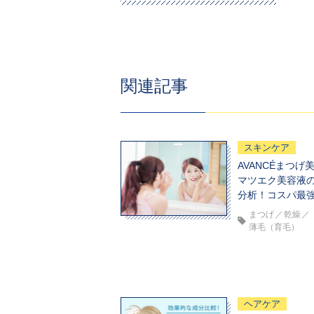
関連記事
スキンケア
AVANCÉまつげ
マツエク美容液
分析！コスパ最
まつげ
乾燥
薄毛（育毛）
ヘアケア