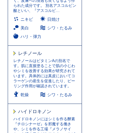
く、皮膚への浸透も良くなるよう作
られた成分です。 別名アスコルビン
酸といい、『アスコルビ…
ニキビ
日焼け
美白
シワ・たるみ
ハリ・弾力
レチノール
レチノールはビタミンAの別名で
す。肌に直接塗ることで肌の小じわ
やシミを改善する効果が研究されて
います。具体的には真皮においてコ
ラーゲンの産生を促進したり、ピー
リング作用が確認されています。
乾燥
シワ・たるみ
ハイドロキノン
ハイドロキノンにはシミを作る酵素
『チロシナーゼ』を邪魔する働き
や、シミを作る工場『メラノサイ