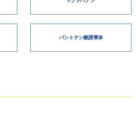
t-フラバノン
パントテン酸誘導体