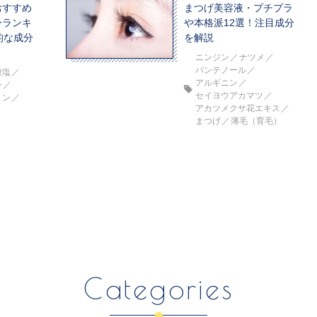
おすすめ
まつげ美容液・プチプラ
ーランキ
や本格派12選！注目成分
的な成分
を解説
ニンジン
ナツメ
パンテノール
酸塩
アルギニン
ン
セイヨウアカマツ
ミン
アカツメクサ花エキス
まつげ
薄毛（育毛）
Categories