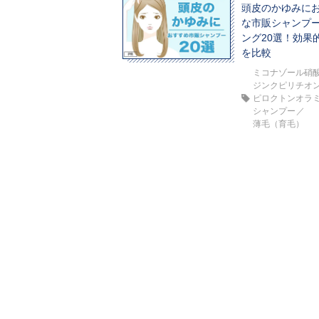
頭皮のかゆみに
な市販シャンプ
ング20選！効果
を比較
ミコナゾール硝
ジンクピリチオ
ピロクトンオラ
シャンプー
薄毛（育毛）