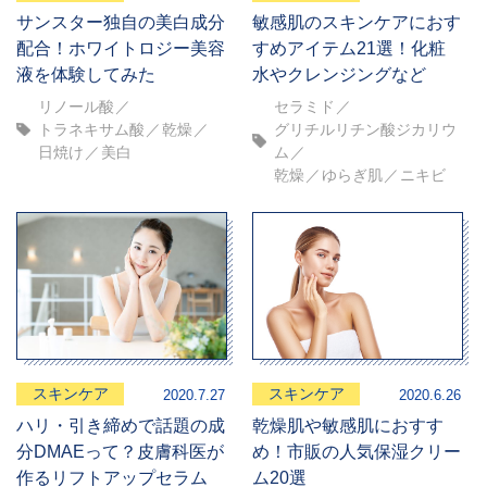
サンスター独自の美白成分
敏感肌のスキンケアにおす
配合！ホワイトロジー美容
すめアイテム21選！化粧
液を体験してみた
水やクレンジングなど
リノール酸
セラミド
トラネキサム酸
乾燥
グリチルリチン酸ジカリウ
日焼け
美白
ム
乾燥
ゆらぎ肌
ニキビ
スキンケア
スキンケア
2020.7.27
2020.6.26
ハリ・引き締めで話題の成
乾燥肌や敏感肌におすす
分DMAEって？皮膚科医が
め！市販の人気保湿クリー
作るリフトアップセラム
ム20選