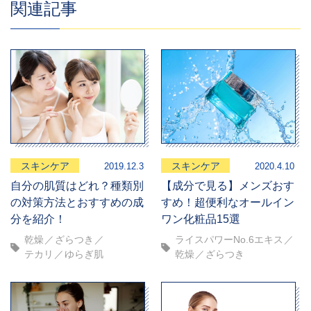
関連記事
スキンケア
スキンケア
2019.12.3
2020.4.10
自分の肌質はどれ？種類別
【成分で見る】メンズおす
の対策方法とおすすめの成
すめ！超便利なオールイン
分を紹介！
ワン化粧品15選
乾燥
ざらつき
ライスパワーNo.6エキス
テカリ
ゆらぎ肌
乾燥
ざらつき