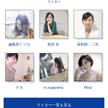
ライター
編集部トヅカ
島田 史
薬剤師・二宮
ナオ
m.sugiyama
Mirai
ライター一覧を見る