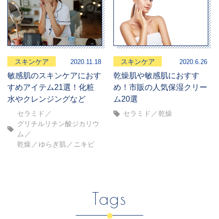
スキンケア
スキンケア
2020.11.18
2020.6.26
敏感肌のスキンケアにおす
乾燥肌や敏感肌におすす
すめアイテム21選！化粧
め！市販の人気保湿クリー
水やクレンジングなど
ム20選
セラミド
セラミド
乾燥
グリチルリチン酸ジカリウ
ム
乾燥
ゆらぎ肌
ニキビ
Tags