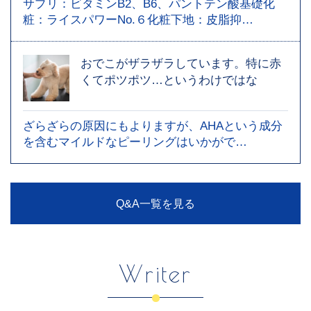
サプリ：ビタミンB2、B6、パントテン酸基礎化
粧：ライスパワーNo.６化粧下地：皮脂抑…
おでこがザラザラしています。特に赤
くてポツポツ…というわけではな
ざらざらの原因にもよりますが、AHAという成分
を含むマイルドなピーリングはいかがで…
Q&A一覧を見る
Writer