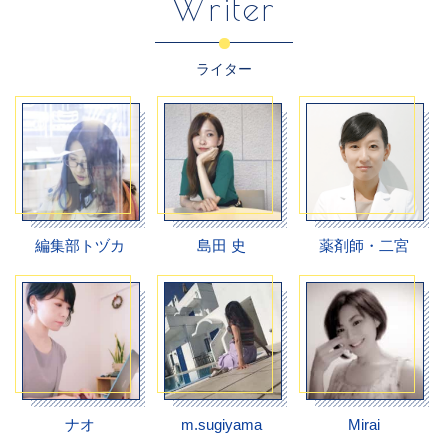
Writer
ライター
編集部トヅカ
島田 史
薬剤師・二宮
ナオ
m.sugiyama
Mirai