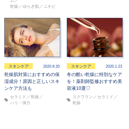
ム
乾燥
ゆらぎ肌
ニキビ
スキンケア
スキンケア
2020.8.20
2020.1.23
乾燥肌対策におすすめの保
冬の酷い乾燥に特別なケア
湿成分！原因と正しいスキ
を！薬剤師監修おすすめ美
ンケア方法も
容液10選♡
セラミド
乾燥
スクワラン
セラミド
ハリ・弾力
乾燥