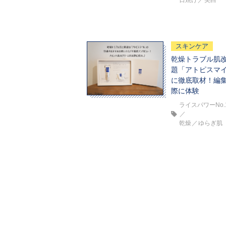
日焼け
美白
スキンケア
乾燥トラブル肌改
題「アトピスマ
に徹底取材！編
際に体験
ライスパワーNo.
乾燥
ゆらぎ肌