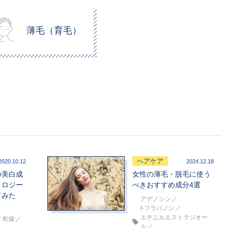
薄毛（育毛）
ヘアケア
2020.10.12
2024.12.18
の美白成
女性の薄毛・脱毛に使う
トロジー
べきおすすめ成分4選
てみた
アデノシン
t-フラバノン
エチニルエストラジオー
乾燥
ル