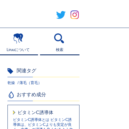
Liruuについて
Liruuについて
検索
検索
関連タグ
乾燥
薄毛（育毛）
おすすめ成分
ビタミンC誘導体
ビタミンC誘導体とは ビタミンC誘
導体は、ビタミンCよりも安定が良