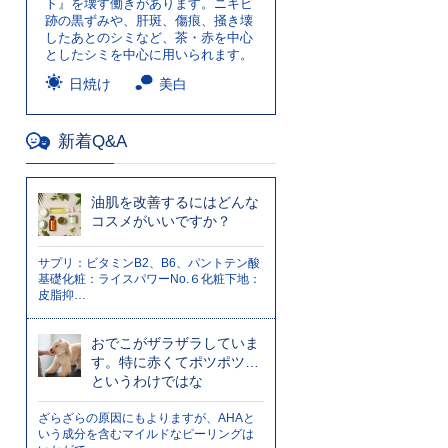
ト』を壊す働きがあります。ニキビ
跡の黒ずみや、肝斑、傷痕、掻き壊
したあとのシミなど、茶・赤を中心
としたシミを中心に用いられます。
日焼け
美白
新着Q&A
油肌を改善するにはどんな
コスメがいいですか？
サプリ：ビタミンB2、B6、パントテン酸
基礎化粧：ライスパワーNo.６化粧下地：
皮脂抑…
おでこがザラザラしていま
す。特に赤くてポツポツ…
というわけではな
ざらざらの原因にもよりますが、AHAと
いう成分を含むマイルドなピーリングは