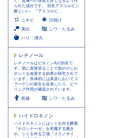
く、皮膚への浸透も良くなるよう作
られた成分です。 別名アスコルビン
酸といい、『アスコルビ…
ニキビ
日焼け
美白
シワ・たるみ
ハリ・弾力
レチノール
レチノールはビタミンAの別名で
す。肌に直接塗ることで肌の小じわ
やシミを改善する効果が研究されて
います。具体的には真皮においてコ
ラーゲンの産生を促進したり、ピー
リング作用が確認されています。
乾燥
シワ・たるみ
ハイドロキノン
ハイドロキノンにはシミを作る酵素
『チロシナーゼ』を邪魔する働き
や、シミを作る工場『メラノサイ