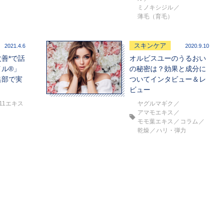
ミノキシジル
薄毛（育毛）
スキンケア
2021.4.6
2020.9.10
善*で話
オルビスユーのうるおい
イル®」
の秘密は？効果と成分に
集部で実
ついてインタビュー＆レ
ビュー
11エキス
ヤグルマギク
アマモエキス
モモ葉エキス
コラム
乾燥
ハリ・弾力