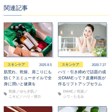
関連記事
スキンケア
スキンケア
2025.8.5
2020.7.27
肌荒れ、乾燥、肩こりにも
ハリ・引き締めで話題の成
効く？エミューオイルで全
分DMAEって？皮膚科医が
身に潤いと健康を
作るリフトアップセラム
乾燥
ゆらぎ肌
DMAE
乾燥
ニキビ
ハリ・弾力
シワ・たるみ