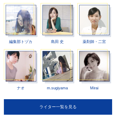
編集部トヅカ
島田 史
薬剤師・二宮
ナオ
m.sugiyama
Mirai
ライター一覧を見る