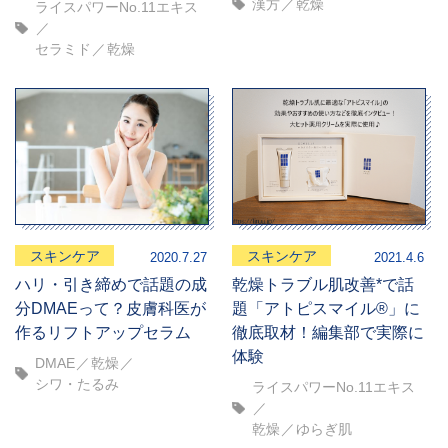
漢方
乾燥
ライスパワーNo.11エキス
セラミド
乾燥
スキンケア
スキンケア
2020.7.27
2021.4.6
ハリ・引き締めで話題の成
乾燥トラブル肌改善*で話
分DMAEって？皮膚科医が
題「アトピスマイル®」に
作るリフトアップセラム
徹底取材！編集部で実際に
体験
DMAE
乾燥
シワ・たるみ
ライスパワーNo.11エキス
乾燥
ゆらぎ肌