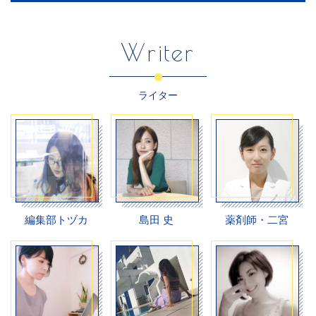
Writer
ライター
編集部トヅカ
島田 史
薬剤師・二宮