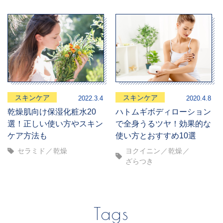
スキンケア
スキンケア
2022.3.4
2020.4.8
乾燥肌向け保湿化粧水20
ハトムギボディローション
選！正しい使い方やスキン
で全身うるツヤ！効果的な
ケア方法も
使い方とおすすめ10選
セラミド
乾燥
ヨクイニン
乾燥
ざらつき
Tags