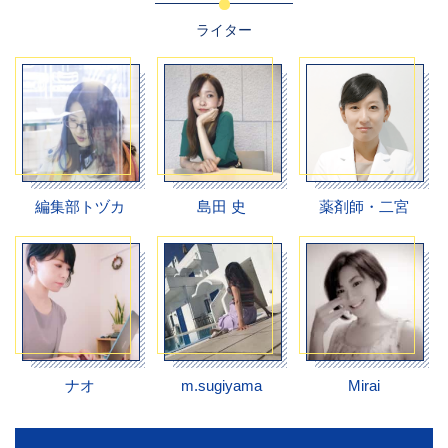
ライター
編集部トヅカ
島田 史
薬剤師・二宮
ナオ
m.sugiyama
Mirai