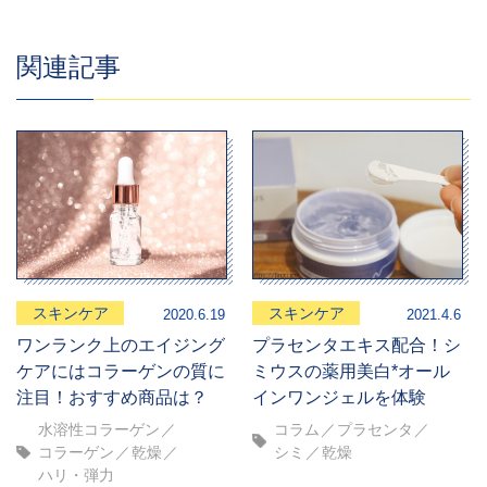
関連記事
スキンケア
スキンケア
2020.6.19
2021.4.6
ワンランク上のエイジング
プラセンタエキス配合！シ
ケアにはコラーゲンの質に
ミウスの薬用美白*オール
注目！おすすめ商品は？
インワンジェルを体験
水溶性コラーゲン
コラム
プラセンタ
コラーゲン
乾燥
シミ
乾燥
ハリ・弾力