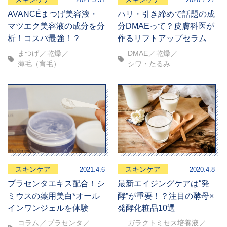
2021.3.31
2020.7.27
AVANCÉまつげ美容液・
ハリ・引き締めで話題の成
マツエク美容液の成分を分
分DMAEって？皮膚科医が
析！コスパ最強！？
作るリフトアップセラム
まつげ
乾燥
DMAE
乾燥
薄毛（育毛）
シワ・たるみ
スキンケア
スキンケア
2021.4.6
2020.4.8
プラセンタエキス配合！シ
最新エイジングケアは“発
ミウスの薬用美白*オール
酵”が重要！？注目の酵母×
インワンジェルを体験
発酵化粧品10選
コラム
プラセンタ
ガラクトミセス培養液