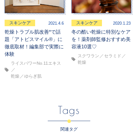
スキンケア
スキンケア
2021.4.6
2020.1.23
乾燥トラブル肌改善*で話
冬の酷い乾燥に特別なケア
題「アトピスマイル®」に
を！薬剤師監修おすすめ美
徹底取材！編集部で実際に
容液10選♡
体験
スクワラン
セラミド
乾燥
ライスパワーNo.11エキス
乾燥
ゆらぎ肌
Tags
関連タグ