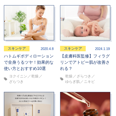
スキンケア
スキンケア
2020.4.8
2024.1.19
ハトムギボディローション
【皮膚科医監修】フィラグ
で全身うるツヤ！効果的な
リンでアトピー肌が改善さ
使い方とおすすめ10選
れる？
ヨクイニン
乾燥
乾燥
ざらつき
ざらつき
ゆらぎ肌
ニキビ