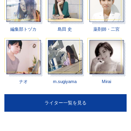
編集部トヅカ
島田 史
薬剤師・二宮
ナオ
m.sugiyama
Mirai
ライター一覧を見る