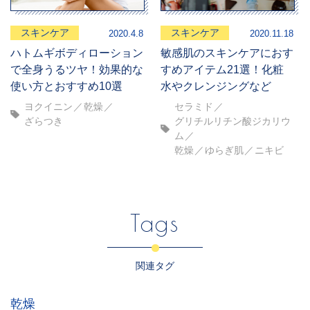
スキンケア
スキンケア
2020.4.8
2020.11.18
ハトムギボディローション
敏感肌のスキンケアにおす
で全身うるツヤ！効果的な
すめアイテム21選！化粧
使い方とおすすめ10選
水やクレンジングなど
ヨクイニン
乾燥
セラミド
ざらつき
グリチルリチン酸ジカリウ
ム
乾燥
ゆらぎ肌
ニキビ
Tags
関連タグ
乾燥