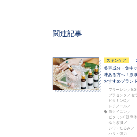
関連記事
スキンケア
美容成分・集中
味ある方へ！原
おすすめブランド
フラーレン
EG
プラセンタ
セ
ビタミンC
レチノール
ヨクイニン
ビタミンC誘導
ゆらぎ肌
シワ・たるみ
ハリ・弾力