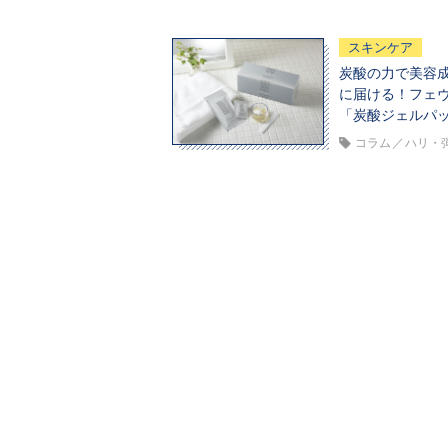
スキンケア
炭酸の力で美容
に届ける！フェ
「炭酸ジェルパ
コラム
ハリ・