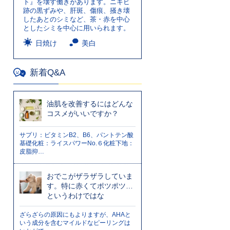
ト』を壊す働きがあります。ニキビ
跡の黒ずみや、肝斑、傷痕、掻き壊
したあとのシミなど、茶・赤を中心
としたシミを中心に用いられます。
日焼け
美白
新着Q&A
油肌を改善するにはどんな
コスメがいいですか？
サプリ：ビタミンB2、B6、パントテン酸
基礎化粧：ライスパワーNo.６化粧下地：
皮脂抑…
おでこがザラザラしていま
す。特に赤くてポツポツ…
というわけではな
ざらざらの原因にもよりますが、AHAと
いう成分を含むマイルドなピーリングは