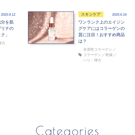
スキンケア
2020.8.12
2020.6.19
成分を肌
ワンランク上のエイジン
ヴリナの
グケアにはコラーゲンの
ック」
質に注目！おすすめ商品
は？
弾力
水溶性コラーゲン
コラーゲン
乾燥
ハリ・弾力
Categories