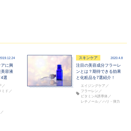
スキンケア
2019.12.24
2020.4.8
ケアに興
注目の美容成分フラーレ
液美容液
ンとは？期待できる効果
4選
と化粧品を7選紹介！
F
エイジングケア
ラミド
フラーレン
ビタミンA誘導体
レチノール
ハリ・弾力
体