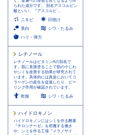
く、皮膚への浸透も良くなるよう作
られた成分です。 別名アスコルビン
酸といい、『アスコルビ…
ニキビ
日焼け
美白
シワ・たるみ
ハリ・弾力
レチノール
レチノールはビタミンAの別名で
す。肌に直接塗ることで肌の小じわ
やシミを改善する効果が研究されて
います。具体的には真皮においてコ
ラーゲンの産生を促進したり、ピー
リング作用が確認されています。
乾燥
シワ・たるみ
ハイドロキノン
ハイドロキノンにはシミを作る酵素
『チロシナーゼ』を邪魔する働き
や、シミを作る工場『メラノサイ